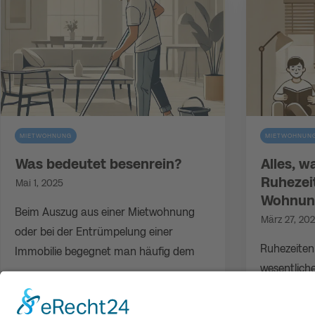
MIETWOHNUNG
MIETWOHNUN
Was bedeutet besenrein?
Alles, w
Ruhezeit
Mai 1, 2025
Wohnung
Beim Auszug aus einer Mietwohnung
März 27, 20
oder bei der Entrümpelung einer
Ruhezeiten
Immobilie begegnet man häufig dem
wesentliche
und beeinfl
BEITRAG LEESEN
Zusammen