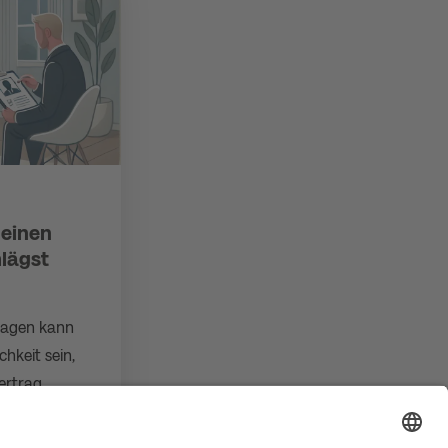
 einen
lägst
lagen kann
hkeit sein,
ertrag