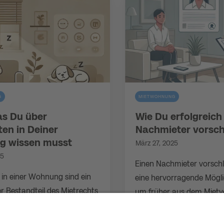
G
MIETWOHNUNG
as Du über
Wie Du erfolgreich
en in Deiner
Nachmieter vorsch
 wissen musst
März 27, 2025
25
Einen Nachmieter vorsch
 in einer Wohnung sind ein
eine hervorragende Möglic
r Bestandteil des Mietrechts
um früher aus dem Mietv
ussen das tägliche
rauszukommen. Gerade
leben