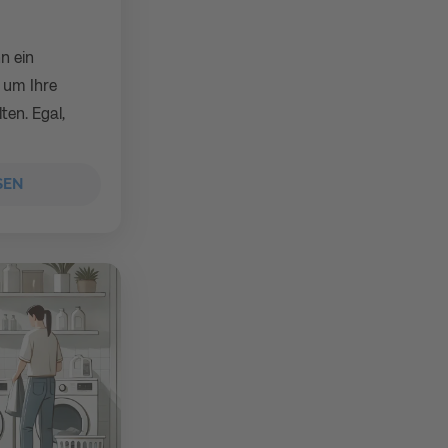
n ein
, um Ihre
ten. Egal,
SEN