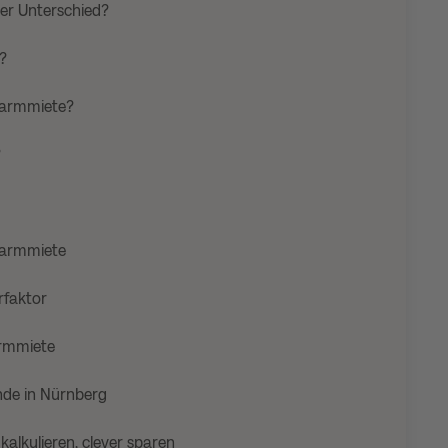
der Unterschied?
?
Warmmiete?
?
Warmmiete
arfaktor
armmiete
de in Nürnberg
kalkulieren, clever sparen