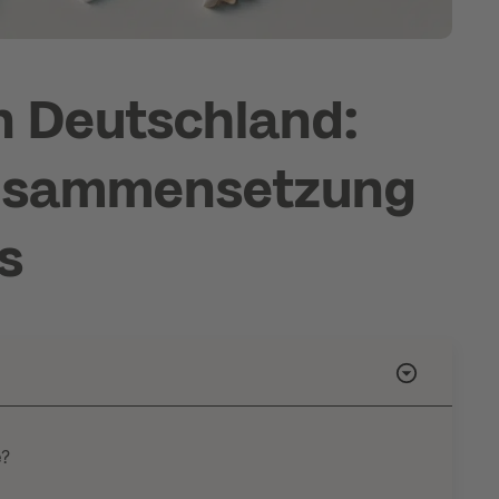
n Deutschland:
 Zusammensetzung
s
e?