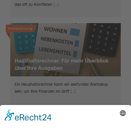
das oft zu Konflikten
[...]
Mietwohnung
Haushaltsrechner: Für mehr Überblick
über Ihre Ausgaben
Ein Haushaltsrechner kann ein wertvolles Werkzeug
sein, um Ihre Finanzen im Griff
[...]