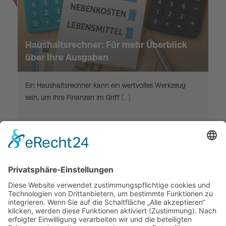
Haushaltsrechner: Für mehr Überblick
über Ihre Ausgaben
Ein Haushaltsrechner kann ein wertvolles Werkzeug
sein, um Ihre Finanzen im Griff
[...]