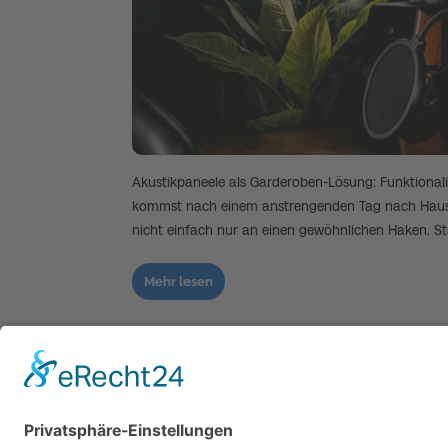
Akustikpaneele als Garderoben-Lösung: Funktionalität
kommst nach einem anstrengenden Tag nach Haus
nicht einfach nur an einen gewöhnlichen Haken. S
Mehr lesen