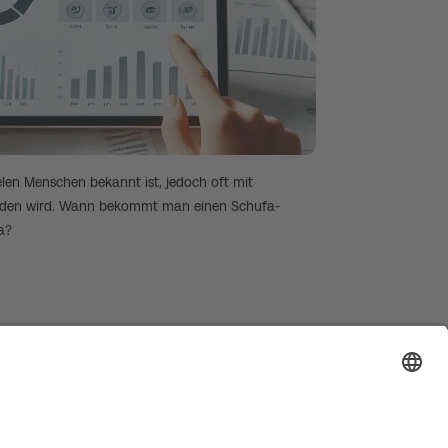
ielen Menschen bekannt ist, jedoch oft mit
nden wird. Wann bekommt man einen Schufa-
a?