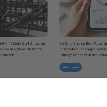
 trifft DesignStell dir vor, du
Die Schufa ist ein Begriff, der v
e und hängst deinen Mantel
Unsicherheit und Fragen verbu
tattdessen
Eintrag? Was steht in der Schuf
Mehr lesen