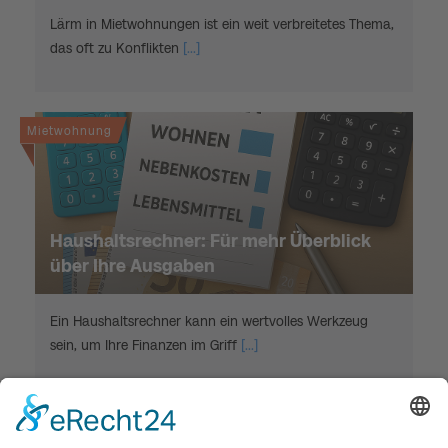
Lärm in Mietwohnungen ist ein weit verbreitetes Thema,
das oft zu Konflikten
[...]
Mietwohnung
Haushaltsrechner: Für mehr Überblick
über Ihre Ausgaben
Ein Haushaltsrechner kann ein wertvolles Werkzeug
sein, um Ihre Finanzen im Griff
[...]